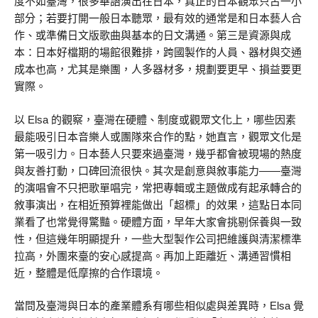
度不如臺灣，很多華語演出在日本，真正的日本觀眾只占一小
部分；若要打開一般日本聽眾，最有效的通常是和日本藝人合
作、或準備日文版歌曲與基本的日文溝通。第三是資源與成
本：日本好檔期的場館很難排，跨國製作的人員、器材與交通
成本也高，尤其是樂團，人多器材多，規劃要更早、損益要更
實際。
以 Elsa 的觀察，臺灣在硬體、制度或觀眾文化上，哪些因素
最能吸引日本音樂人或團隊來合作的點，她直言，觀眾文化是
第一吸引力。日本藝人只要來過臺灣，幾乎都會被現場的熱度
與友善打動，口碑回流很快。其次是創意與敘事能力——臺灣
的演唱會不只把歌單唱完，常把專輯或主題做成有起承轉合的
敘事演出，在相近預算裡能做出「超標」的效果，這點日本同
業看了也常覺得驚豔。硬體方面，早年大家會挑剔保養與一致
性，但這幾年明顯提升，一些大型製作公司把維護與清潔標準
拉高，外團來臺的安心感提高。再加上距離近、溝通習慣相
近，整體是低摩擦的合作環境。
當問及臺灣與日本的產業體系有哪些相似處與差異時，Elsa 覺