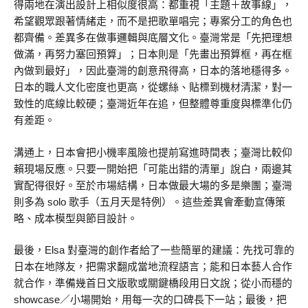
得兩地在演出設計上相似度很高：都重視「主題＋故事線」，
希望觀眾跟著情緒走，而不是把歌單唱完；專案分工的角色也
都齊備。差異多在做事邏輯與底層文化。臺灣常是「先把理想
做滿，再努力塞回預算」；日本則是「先畫出預算框，再在框
內做到最好」，因此臺灣的創意飛得高，日本的落地穩得多。
日本的職人文化密度也更高，從螺絲、貼標到機材清潔，對一
致性的底線比較硬；臺灣近年在追，但整體尊重度與標準化仍
有差距。
溝通上，日本會把小機率風險也提前寫進時間表；臺灣比較仰
賴現場反應。只要一開始把「可能出錯的清單」說白，兩邊其
實配得很好。至於市場結構，日本做最大場的多是樂團；臺灣
則多為 solo 歌手（五月天是特例）。這些差異會牽動宣傳策
略、成本模型與節目設計。
最後，Elsa 對臺灣的創作者給了一些簡單的建議：先找可靠的
日本在地隊友，把需求翻成當地流程語言；能和日本藝人合作
就合作，準備幾首日文版歌或關鍵橋段用日文說；從小而穩的
showcase／小場開始，用每一次的口碑長下一站；最後，把