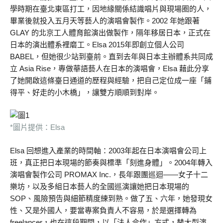
學時期在臺北東區打工，因地緣關係結識唱片與現場圈的人，
畢業後就投入五月天等藝人的演唱會製作。2002 年她跟著
GLAY 的北京工人體育館演出做製作，隔年移居日本，正式在
日本的演出體系裡磨工。Elsa 2015年即創立個人公司
BABEL，但她很少站到臺前。直到去年與日本主辦體系共同成
立 Asia Rise，專做華語藝人在日本的演唱會，Elsa 藉此分享
了她開啟這條臺日通道的歷程與經驗，把自己定位成一座「鋪
得平、好走的小木橋」，讓雙方順順到對岸。
*圖片提供：Elsa
Elsa 回想進入產業的時間軸：2003年起在日本演唱會公司上
班，真正把日本現場的節奏與標準「刻進身體」。2004年轉入
演唱會製作公司 PROMAX Inc.，長年跟團巡迴——女子十二
樂坊，以及多組日本藝人的全國巡演讓她把日本現場的
SOP、風險預告與細節精度練到熟。做了五、六年，她發現女
性、又是外國人，要當專案負責人不容易，於是選擇轉為
freelancer，也在這段期間，以「法人合作」方式，替大型演