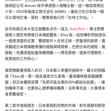
藝經紀公司 Amuse 經手華語藝人相關企劃，這一做就是將近
十年。2015年她成立株式会社 BABEL，讓自己在日本有一個
可以落地訂場、簽約、開票與執行的「在地工作站」。
近年則與日本大型主辦體系合作，成立
Asia Rise
，專注把華
語藝人穩定地帶進日本場館體系。Elsa 說，這些轉折把她放在
一個很清楚的位置：雙語製作＋在地主辦。把臺灣的創意、需
求翻成日本現場聽得懂的規格與時間表；也把日本的規矩、風
險點，先講清楚給臺灣團隊聽——降低摩擦、提高可預期性，
就是她的工作核心。
當問推動臺灣藝人赴日、日本藝人來臺的過程中，最大的挑戰
是？Elsa 說，第一個永遠是文化差異。臺灣團隊擅長臨機應
變；但日本團隊習慣「先把可能出事的30%都說在前面」，哪
怕機率不高，也要有心理準備與備案。沒有事先說，比事情本
身更難接受。
第二是市場與語言。日本是相對封閉的市場，對外語歌的耐受