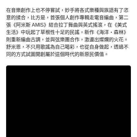
在音樂創作上也不停嘗試，妙手將各式樂種與族語有了恣
意的揉合，比方是，首張個人創作專輯走電音編曲，第二
張《阿米斯 AMIS》結合拉丁舞曲與英式搖滾，在《美式
生活》中玩起了草根性十足的民謠，新作《海洋‧森林》
則重新編曲古調，並與弦樂團合作，激盪出燦爛的火花。
舒米恩，不只用歌謠為自己喝彩，也從自身做起，透過不
同的方式試圖開創屬於這個時代的新原民價值。