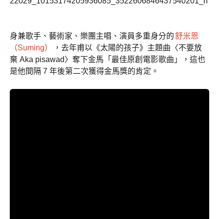
身兼歌手、藝術家、樂團主唱、演員多重身分的
舒米恩
（Suming）
，去年甫以《太陽的孩子》主題曲〈不要放
棄 Aka pisawad〉奪下金馬「最佳原創電影歌曲」，這也
是他間隔 7 年後第二次獲得金馬獎的肯定。