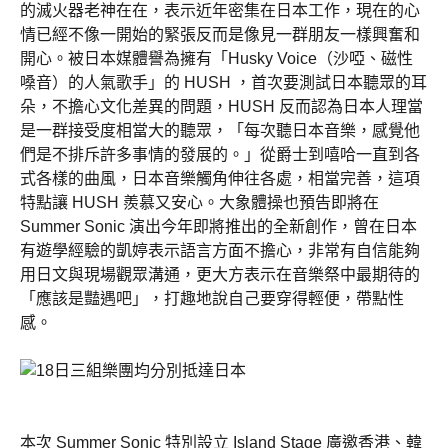
的滅火器老神在在，表示近年密集在日本工作，現在的心
情已經不像一開始的緊張反而是像見一群朋友一樣興奮和
開心。被日本媒體譽為擁有「Husky Voice（沙啞、磁性
嗓音）的人氣歌手」的 HUSH ，首次要測試日本聽眾的耳
朵，不擔心文化差異的問題，HUSH 反而認為日本人理當
是一群接受度相當大的聽眾，「每次聽日本音樂，感覺他
們是不排斥許多事情的發展的。」從爵士到嘻哈一直到各
式各樣的曲風，日本音樂觸角伸往各處，相當完善，這項
特點讓 HUSH 羨慕又安心。大象體操也預告即將在
Summer Sonic 演出今年即將推出的全新創作，曾在日本
有遊學經驗的凱婷表示語言方面不擔心，非常有自信能夠
用日文與現場觀眾溝通，更大方表示在音樂祭中最期待的
「應該是豔遇吧」，打趣地說自己要穿得輕便，帶點性
感。
本次 Summer Sonic 特別設立 Island Stage 廣邀香港、韓