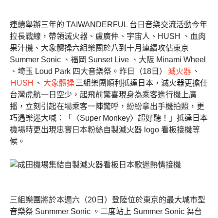
連續舉辦三年的 TAIWANDERFUL 台日音樂交流活動今年
拉長戰線，帶領滅火器、盧廣仲、宇宙人、HUSH 、血肉
果汁機、大象體操六組樂團於八到十月連續攻佔東京
Summer Sonic 、福岡 Sunset Live 、大阪 Minami Wheel
、埼玉 Loud Park 四大音樂祭。昨日（18日）
滅火器
、
HUSH
、
大象體操
三組樂團順利抵達日本，滅火器更擔任
台灣虎航一日空少，起飛前驚喜現身為乘客進行機上廣
播，立刻引起在場乘客一陣驚呼，紛紛拿出手機拍照，更
巧遇樂迷大喊：「〈Super Monkey〉超好聽！」抵達日本
機場時更出現忠實日本粉絲自製滅火器 logo 看板接機等
候。
三組樂團將於本週六（20日）登陸位於東京的最大城市型
音樂祭 Sunmmer Sonic 。二度站上 Summer Sonic 舞台