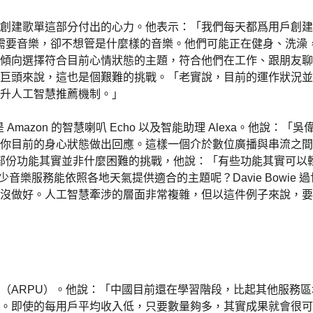
創建歌單這部分付出的心力。他表示：「我們每天都爲用戶創建超
雖然需要音樂，卻不想管是什麼樣的音樂。他們可能正在健身、洗
傾向選擇符合目前心情狀態的主題，符合他們在工作、跟朋友聊
巨頭來說，這也是個艱難的挑戰。「老實說，目前的運作狀況並
升人工智慧推薦機制。」
像是 Amazon 的智慧喇叭 Echo 以及智能助理 Alexa。
你目前的身心狀態做出回應。這樣一個介於數位廣播與串流之間
認為當中部份功能其實並非什麼困難的挑戰，他說：「有些功能其實
ns〉，但有多少音樂服務能依照各地天氣提供適合的主題呢？Davie Bowie
沒做好。人工智慧牽涉的層面非常複雜，但以這件例子來說，要
（ARPU）。他說：「中國目前還在學習階段，比起其他服務
。即使的每用戶平均收入低，只要數量夠多，其實成果就會很可