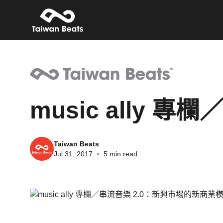
music ally
Taiwan Beats
Jul 31, 2017
・
5 min read