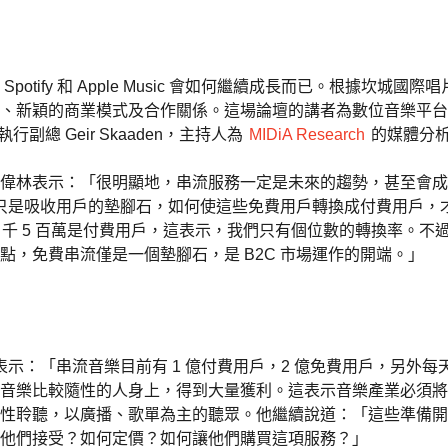
fy 和 Apple Music 會如何繼續成長而已。根據坎城國際唱片展
趣、新穎的商業模式及合作關係。這場論壇的講者為數位音樂平
副總 Geir Skaaden，主持人為
MIDiA Research
的媒體分析師 
偉林表示：「很明顯地，串流服務一定是未來的趨勢，甚至會成
服務只是吸收用戶的墊腳石，如何使這些免費用戶轉換成付費用戶
 1 千 5 百萬是付費用戶，這表示，我們只有個位數的轉換率。
，免費串流僅是一個墊腳石，是 B2C 市場運作的開端。」
，他表示：「串流音樂目前有 1 億付費用戶，2 億免費用戶，另外
樂比較隨性的人身上，得到大量獲利。這表示音樂產業必須將重心從
性聆聽，以廣播、歌單為主的聽眾。他繼續說道：「這些準備開
他們接受？如何定價？如何讓他們購買這項服務？」