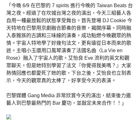
「今晚 6/9 在巴黎的 7 spirits 進行今晚的 Taiwan Beats 台
灣之夜。經過了在坎城台灣之夜的演出，今天三組藝人各
自用一種最放鬆的狀態享受舞台。首先登場 DJ Cookie 今
天特地在巴黎用京劇融合節奏的音樂，揭開序幕。同時融
入泰雅族的古調和三味線的演奏。成功點燃今晚觀眾的熱
情。宇宙人特地學了好幾句法文，更有遠從日本而來的歌
迷。主唱小玉還用口風琴演奏了法國名曲〈La Vie en
Rose〉融入了宇宙人的歌。艾怡良 Eve 流利的英文和觀
眾聊天。但是她特別學習了法文『你覺得我美嗎？』大家
熱情回應也都愛死了她的歌，下台之後，艾怡良也立刻表
示，今天的觀眾真的太棒了，好享受今天的表演。
巴黎媒體 Gang Media 非常欣賞今天的演出，結束後力邀
藝人到巴黎最熱門的 Bar 慶功，並敲定未來合作！！」