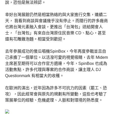
說，恐怕是無法辨認。
幸好台灣展館仍然是相當熱絡的與大家進行交集，連續二
天， 我看到商談與會議幾乎沒有停止。而隨行的許多廠商
也將台灣元素融入會談，更推出「台灣包」送給開會人
士，「台灣包」有來自台灣原住民音樂 CD、點心，甚至
還有花雕雞泡麵。相當受到歡迎。
去年參展成功的傻瓜唱機SpinBox，今年再度參戰並且自
己承擔了一個單位。以活潑可愛的視覺吸睛，去年 Midem
主席甚至期待可以合作官方週邊，今年，SpinBox 也成為
活動焦點，許多代理與專案的合作商談，讓主理人 DJ
Questionmark 有相當大的收穫。
在歐洲的演出，近年因為許多不可抗力的因素（罷工、恐
攻），因此經常會與原先的規劃有所變動，這些也考驗了
策展單位的經驗、危機處理、人脈和對環境的熟悉度。