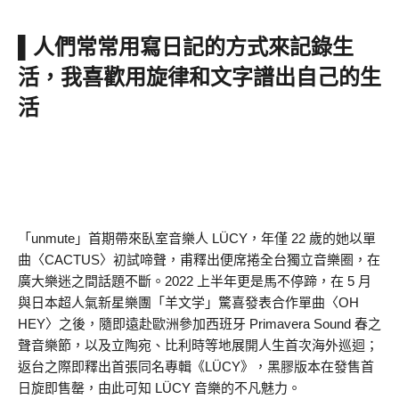
▌人們常常用寫日記的方式來記錄生
活，我喜歡用旋律和文字譜出自己的生
活
「unmute」首期帶來臥室音樂人 LÜCY，年僅 22 歲的她以單
曲〈CACTUS〉初試啼聲，甫釋出便席捲全台獨立音樂圈，在
廣大樂迷之間話題不斷。2022 上半年更是馬不停蹄，在 5 月
與日本超人氣新星樂團「羊文学」驚喜發表合作單曲〈OH
HEY〉之後，隨即遠赴歐洲參加西班牙 Primavera Sound 春之
聲音樂節，以及立陶宛、比利時等地展開人生首次海外巡迴；
返台之際即釋出首張同名專輯《LÜCY》，黑膠版本在發售首
日旋即售罄，由此可知 LÜCY 音樂的不凡魅力。