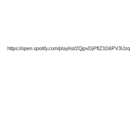
https://open.spotify.com/playlist/2QjpvDjPfIZ32i6PV3IJzq