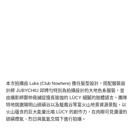
本次拍攝由 Luke (Club Nowhere) 擔任髮型設計，搭配服裝設
計師 JUBYCHIU 邱娉勻特別為拍攝設計的大地色系服裝，並
由攝影師鄭仲堯捕捉擅長瑜伽的 LÜCY 細膩的肢體語言。團隊
特地挑選陽明山硫磺谷以及龍鳳谷等富火山地景資源景點，以
火山蘊含的巨大能量比喻 LÜCY 的創作力，在肉眼可見瀰漫的
硫磺煙氣、烈日與氤氳交錯下進行拍攝。