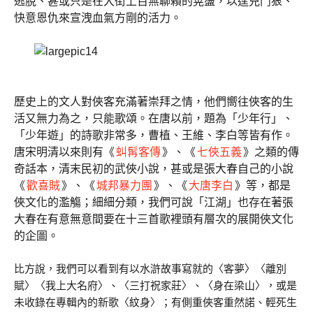
逃脫、甚或只是在大街上百無聊賴的晃盪，以逞兇鬥狠、
快意恩仇來宣洩血氣方剛的活力。
歷史上的文人對俠客充滿著崇拜之情，他們嚮往俠客的生
活又無力為之，只能歌頌。在唐以前，題為「少年行」、
「少年遊」的詩歌非常多，曹植、王維、李白等皆有作。
唐宋明清以來則有《
虯髯客傳
》、《
七俠五義
》之類的傳
奇話本，清末民初的武俠小說，甚或是張大春自己的小說
《
歡喜賊
》、《
城邦暴力團
》、《
大唐李白
》等，都是
俠文化的濫觴；細細分類，我們可說「江湖」也存在著張
大春在有意無意間要在十三首歌裡頭有層次的展開俠文化
的企圖。
比方說，我們可以看到有以水滸故事寫就的〈客夢〉〈離別
賦〉〈我上大名府〉、〈三打祝家莊〉、〈身在梁山〉，或是
未收錄在專輯內的新歌〈紋身〉；有側重俠客重然諾、輕死生