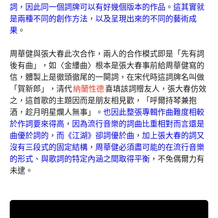
詞，因此同一個詞牌可以有好幾個版本的作品。這其實就
是兩種不同的創作方法，以及呈現出來的不同的藝術成
果
。
周華健與張大春此次合作，兩人的合作模式即是「先有詞
後有曲」，如〈金縷曲〉根本是張大春事前給周華健寫的
信，體製上是徹頭徹尾的一闋詞，在宋代時這詞牌名叫做
「賀新郎」，清代
納蘭性德
喜填該詞贈友人，張大春仿效
之，這首歌的主題因而是朋友相見歡，「呼爾持琴兼抱
酒，趁月明星爛人無事」。
也因此整張專輯作曲難度相較
於作詞要來得高，因為流行音樂的詞曲比重相對而言還是
曲優於詞的，而《江湖》卻詞優於曲，加上張大春的詞又
沒有三段式的固定結構，周華健必須盡可能的在流行音樂
的形式、與歌詞的特定內涵之間取得平衡
，不免偶爾力有
未逮。