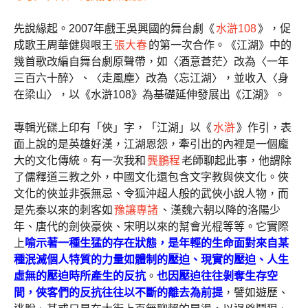
先說緣起。2007年戲王吳興國的舞台劇《
水滸108
》，促
成歌王周華健與哏王
張大春
的第一次合作。《江湖》中的
幾首歌改編自舞台劇原聲帶，如〈酒意蒼茫〉改為〈一年
三百六十醉〉、〈走風塵〉改為〈忘江湖〉，並收入〈身
在梁山〉，以《水滸108》為基礎延伸發展出《江湖》。
專輯光碟上印有「俠」字，「江湖」以《
水滸
》作引，表
面上說的是英雄好漢，江湖恩怨，牽引出的內裡是一個龐
大的文化傳統。有一次我和
龔鵬程
老師聊起此事，他謂除
了儒釋道三教之外，中國文化還包含文字教與俠文化。俠
文化的俠並非張無忌、令狐沖超人般的武俠小說人物，而
是先秦以來的刺客如
豫讓專諸
、漢魏六朝以降的洛陽少
年、唐代的劍俠豪俠、宋明以來的幫會光棍等等。它實際
上
喻示著一種生猛的存在狀態，是年輕的生命面對來自某
種泯滅個人特質的力量如體制的壓迫、現實的壓迫、人生
虛無的壓迫時所產生的反抗
。
也因壓迫往往剝奪生存空
間，俠客們的反抗往往以不斷的離去為前提
，譬如遊歷、