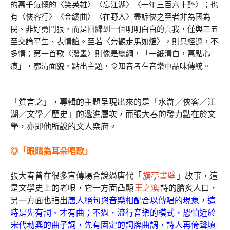
的萬千氣慨的〈笑英雄〉〈忘江湖〉〈一年三百六十醉〉；也
有〈俠客行〉〈金縷曲〉〈在野人〉盡訴俠之至者非為國為
民、非好勇鬥狠，而是回歸到一個明明白白的真我，僅與三五
至交論平生、表情誼。至若〈旁觀走馬如燈〉，則只經過，不
多情；第一首歌〈潑墨〉則像是總綱，「一紙清白，萬點心
痕」，廓清面貌，點出主題，令知音者在音樂中品味傳統。
「質言之」，專輯的主題呈現出來的是「水滸／俠客／江
湖／文學／歷史」的遞進層次，而張大春的發力點在於文
學，亦即他所說的文人樂府。
◎「眼睛為耳朵唱歌」
張大春曾在很多宣傳場合說過唐代「
旗亭畫壁
」故事，這
是文學史上的老哏，它一方面凸顯
王之渙
詩的膾炙人口，
另一方面也指出
唐人絕句與音樂相配合以傳唱的現象，這
時是先有詞、才有曲；不過，流行音樂的模式，恐怕近於
宋代勃興的曲子詞，先有固定的詞牌曲調，詩人再倚聲填