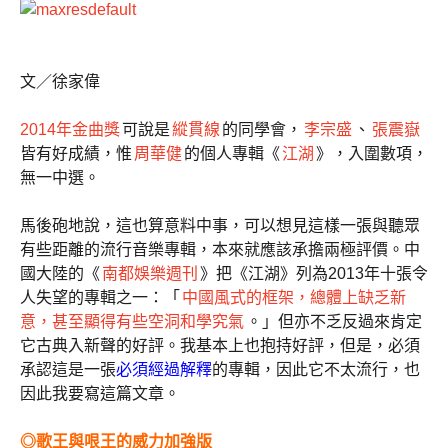
文／徐家偉
2014年金曲獎
可說是
縱貫線
的同學會，
李宗盛
、
張震嶽
皆有好成績，惟
周華健
的個人專輯《
江湖
》，入圍數項，
無一中選。
馬後砲地說，這也算意料中事，可以想見這樣一張與聽眾
有些距離的流行音樂專輯，本來就應該承擔兩極評價。中
國大陸的《
南都娛樂週刊
》把《江湖》列為2013年十張令
人失望的專輯之一：「
中國風式的框架，總體上缺乏新
意，甚至顯得有些空洞和學究氣
。」但亦不乏反過來肯定
它古典入新聲的好評。我基本上也抱持好評，但是，必須
承認這是一張
必須經過解釋
的專輯，因此它不太流行，也
因此我要寫這篇文章。
◎歌王與哏王的威力加強版