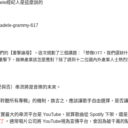
參與我們的【重擊論壇】。這次規劃了三個講題：「想做OTT，我們還
重擊下，娛樂產業該怎麼應對？除了請到十二位國內外產業人士熱烈
（無論接受與否）串流將是音樂的未來。
否都能聆聽所有專輯」的機制，換言之，應該讓歌手自由選擇，是否
，但其實最大的串流平台是 YouTube，就算歌曲從 Spotify 下架，還
倍了
。通常唱片公司將 YouTube視為宣傳平台，會因為破千萬的點閱