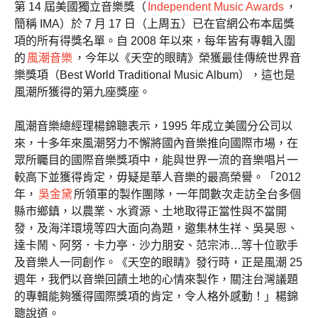
第 14 屆美國獨立音樂獎（
Independent Music Awards
，
簡稱 IMA）於 7 月 17 日（上周五）已在官網公布本屆獎
項的所有得獎名單。自 2008 年以來，每年皆有專輯入圍
的
風潮音樂
，今年以《天空的眼睛》榮獲最佳傳統世界音
樂獎項（Best World Traditional Music Album），這也是
風潮所獲得的第九座獎座。
風潮音樂總經理楊錦聰表示，1995 年成立美國分公司以
來，十多年來風潮努力不懈將國內音樂推向國際市場，在
眾所矚目的國際音樂獎項中，能與世界一流的音樂唱片一
較高下並獲得肯定，毋疑是華人音樂的最高榮譽。「2012
年，
吳金黛
所領軍的製作團隊，一年間數次走訪全台多個
縣市鄉鎮，以農業、水資源、土地取得正當性與不當開
發，及海洋環境等四大面向為題，邀集林生祥、吳昊恩、
達卡鬧、阿努．卡力亭．沙力朋安、范宗沛…等十位歌手
及音樂人一同創作。《天空的眼睛》發行時，正是風潮 25
週年，我們以音樂回饋土地的心情來製作，關注台灣議題
的專輯能夠獲得國際獎項的肯定，令人格外感動！」楊錦
聰說道。