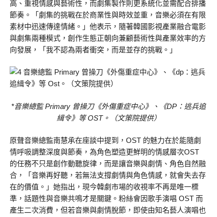
高、重視情感與藝術性，而劇集製作則更系統化並需配合排播
節奏。「劇集的挑戰在於商業性與時效並重，音樂必須在有限
素材中迅速傳達情緒。」他表示，隨著韓國影視產業融合電影
與劇集兩種模式，創作生態正朝向兼顧藝術性與產業效率的方
向發展，「我不認為兩者衝突，而是並存的挑戰。」
*音樂總監 Primary 曾操刀《外傷重症中心》、《DP：逃兵追
緝令》等 OST。（文策院提供）
原聲音樂總監南慧承在座談中提到，OST 的魅力在於能隨劇
情呼吸調整深度與節奏，為角色塑造更鮮明的情感層次OST
的任務不只是創作動聽旋律，而是讓音樂與劇情、角色自然融
合，「音樂再好聽，若無法支撐劇情與角色情感，就會失去存
在的價值。」她指出，現今韓劇市場的收視率不再是唯一標
準，話題性與音樂共鳴才是關鍵。粉絲會因歌手演唱 OST 而
產生二次消費，但若音樂與劇情脫節，即使由知名藝人演唱也