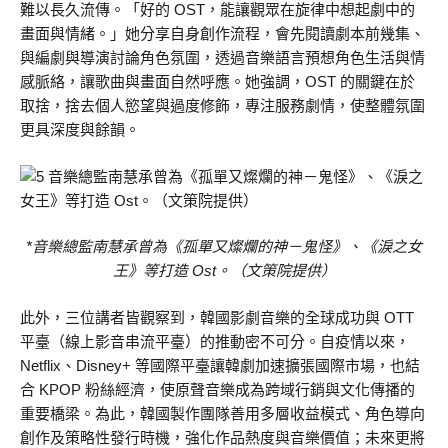
難以長久流傳。「好的 OST，能讓觀眾在旋律中想起劇中的
畫面與情緒。」她分享自身創作流程，會先閱讀劇本前幾集、
與編劇與導演討論角色氛圍，透過音樂語言預想角色生活與情
感脈絡，讓歌曲與畫面自然呼應。她強調，OST 的關鍵在於
取捨，捨去個人慾望與過度修飾，專注服務劇情，使整體氛圍
更具深度與餘韻。
*音樂總監南慧承曾為《孤單又燦爛的神－鬼怪》、《淚之女
王》等打造 Ost。（文策院提供）
此外，三位講者皆觀察到，韓國影劇音樂的全球成功與 OTT
平臺（線上影音串流平臺）的推動密不可分。自疫情以來，
Netflix、Disney+ 等國際平臺讓韓劇加速擴張國際市場，也結
合 KPOP 粉絲經濟，使原聲音樂成為跨域行銷與文化傳播的
重要橋梁。為此，韓國製作團隊善用多層收益模式、角色導向
創作及策略性發行時機，強化作品熱度與音樂價值；未來更將