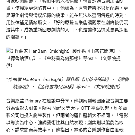
可或缺的關鍵。「韓劇中的人物情感，也會透過音樂加強刻
畫，使觀眾更深陷其中。」他認為，原聲音樂不只是配樂，更
是深化劇情與情感記憶的橋梁，能在無法以臺詞傳達的時刻，
用旋律補足情緒層次，「好的原聲音樂能讓觀眾在劇終後仍沉
浸其中，成為重新回想劇情的入口，也是讓作品情感更具深度
的關鍵。」
*作曲家 HanBam（midnight）製作過《山茶花開時》、《德魯
納酒店》、《金秘書為何那樣》等ost。（文策院提供）
音樂總監 Primary 在座談中分享，他觀察到韓國原聲音樂主要
分為電影與劇集。隨著 Netflix 等大型 OTT 平臺興起，許多電
影公司也投入劇集製作，但兩者的運作邏輯大不相同，「電影
以導演為中心、強調藝術性與自然表現；劇集則以編劇為核
心、講求節奏與效率。」他指出，電影的音樂創作自由度較