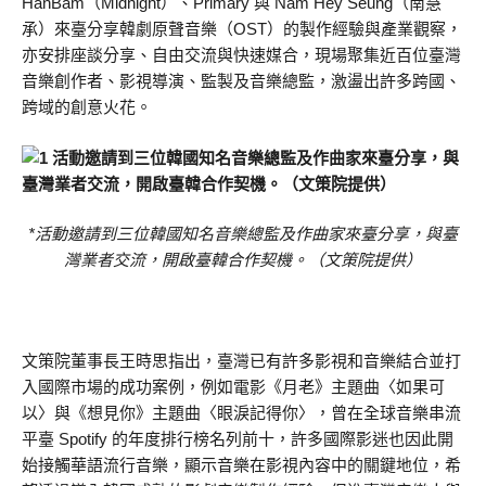
HanBam（Midnight）、Primary 與 Nam Hey Seung（南慧
承）來臺分享韓劇原聲音樂（OST）的製作經驗與產業觀察，
亦安排座談分享、自由交流與快速媒合，現場聚集近百位臺灣
音樂創作者、影視導演、監製及音樂總監，激盪出許多跨國、
跨域的創意火花。
*活動邀請到三位韓國知名音樂總監及作曲家來臺分享，與臺
灣業者交流，開啟臺韓合作契機。（文策院提供）
文策院董事長王時思指出，臺灣已有許多影視和音樂結合並打
入國際市場的成功案例，例如電影《月老》主題曲〈如果可
以〉與《想見你》主題曲〈眼淚記得你〉，曾在全球音樂串流
平臺 Spotify 的年度排行榜名列前十，許多國際影迷也因此開
始接觸華語流行音樂，顯示音樂在影視內容中的關鍵地位，希